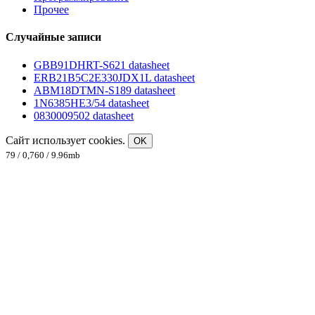
Прочее
Случайные записи
GBB91DHRT-S621 datasheet
ERB21B5C2E330JDX1L datasheet
ABM18DTMN-S189 datasheet
1N6385HE3/54 datasheet
0830009502 datasheet
Сайт использует cookies.
OK
79 / 0,760 / 9.96mb