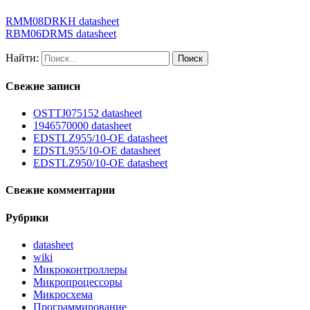
RMM08DRKH datasheet
RBM06DRMS datasheet
Найти:
Свежие записи
OSTTJ075152 datasheet
1946570000 datasheet
EDSTLZ955/10-OE datasheet
EDSTL955/10-OE datasheet
EDSTLZ950/10-OE datasheet
Свежие комментарии
Рубрики
datasheet
wiki
Микроконтроллеры
Микропроцессоры
Микросхема
Программирование