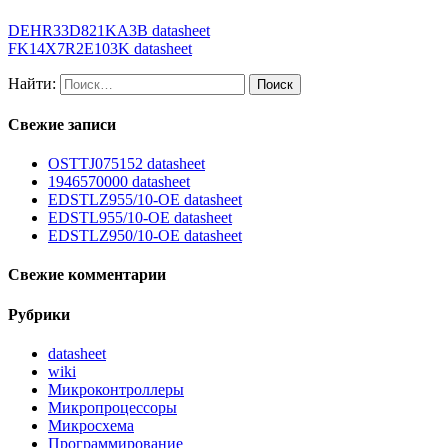
DEHR33D821KA3B datasheet
FK14X7R2E103K datasheet
Найти:
Свежие записи
OSTTJ075152 datasheet
1946570000 datasheet
EDSTLZ955/10-OE datasheet
EDSTL955/10-OE datasheet
EDSTLZ950/10-OE datasheet
Свежие комментарии
Рубрики
datasheet
wiki
Микроконтроллеры
Микропроцессоры
Микросхема
Программирование