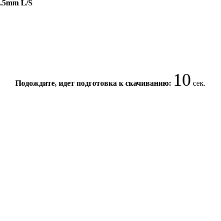
 2.5mm L/S
10
Подождите, идет подготовка к скачиванию:
сек.