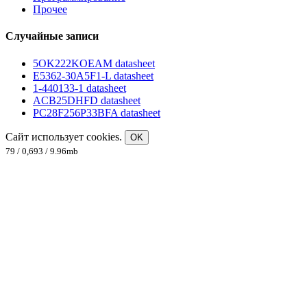
Прочее
Случайные записи
5OK222KOEAM datasheet
E5362-30A5F1-L datasheet
1-440133-1 datasheet
ACB25DHFD datasheet
PC28F256P33BFA datasheet
Сайт использует cookies.
OK
79 / 0,693 / 9.96mb