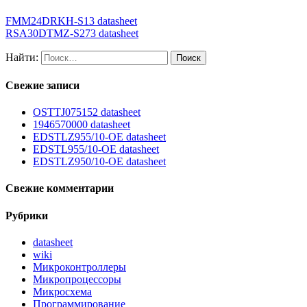
FMM24DRKH-S13 datasheet
RSA30DTMZ-S273 datasheet
Найти:
Свежие записи
OSTTJ075152 datasheet
1946570000 datasheet
EDSTLZ955/10-OE datasheet
EDSTL955/10-OE datasheet
EDSTLZ950/10-OE datasheet
Свежие комментарии
Рубрики
datasheet
wiki
Микроконтроллеры
Микропроцессоры
Микросхема
Программирование