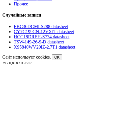
Прочее
Случайные записи
EBC36DCMI-S288 datasheet
CY7C199CN-12VXIT datasheet
HCC18DREH-S734 datasheet
TSW-149-26-S-D datasheet
X95840WV20IZ-2.7T1 datasheet
Сайт использует cookies.
OK
79 / 0,818 / 9.96mb