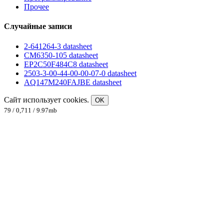
Прочее
Случайные записи
2-641264-3 datasheet
CM6350-105 datasheet
EP2C50F484C8 datasheet
2503-3-00-44-00-00-07-0 datasheet
AQ147M240FAJBE datasheet
Сайт использует cookies.
OK
79 / 0,711 / 9.97mb