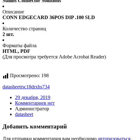
Sullins Connector Solutions
Описание
CONN EDGECARD 36POS DIP .100 SLD
Количество страниц
2 шт.
Форматы файла
HTML, PDF
(Для просмотра требуется Adobe Acrobat Reader)
Просмотрено:
198
datasheet
rsc18drxhs734
29 декабря, 2019
Комментариев нет
Администратор
datasheet
Добавить комментарий
Для отправки комментария вам необходимо
авторизоваться
.