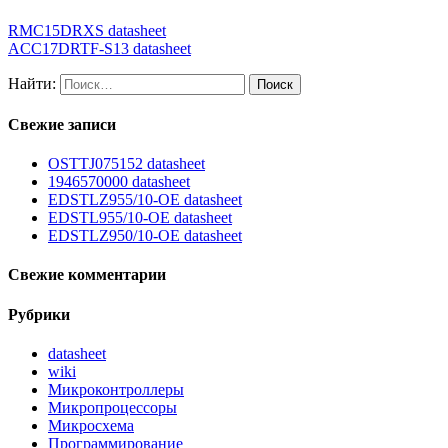
RMC15DRXS datasheet
ACC17DRTF-S13 datasheet
Найти:
Свежие записи
OSTTJ075152 datasheet
1946570000 datasheet
EDSTLZ955/10-OE datasheet
EDSTL955/10-OE datasheet
EDSTLZ950/10-OE datasheet
Свежие комментарии
Рубрики
datasheet
wiki
Микроконтроллеры
Микропроцессоры
Микросхема
Программирование