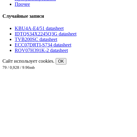
Прочее
Случайные записи
KBU4A-E4/51 datasheet
IDTQS34X2245Q3G datasheet
TVB200SC datasheet
ECC07DRTI-S734 datasheet
ROV07H391K-2 datasheet
Сайт использует cookies.
OK
79 / 0,928 / 9.96mb