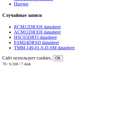
Прочее
Случайные записи
RCM12DRXH datasheet
ACM11DRXH datasheet
HSC65DRTI datasheet
ESM24DRSD datasheet
TMM-149-01-S-D-SM datasheet
Сайт использует cookies.
OK
79 / 0,168 / 7.4mb