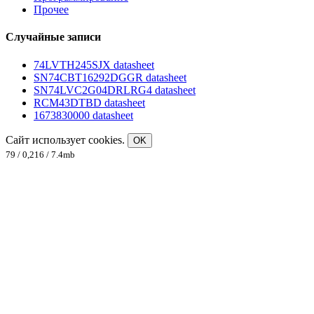
Прочее
Случайные записи
74LVTH245SJX datasheet
SN74CBT16292DGGR datasheet
SN74LVC2G04DRLRG4 datasheet
RCM43DTBD datasheet
1673830000 datasheet
Сайт использует cookies.
OK
79 / 0,216 / 7.4mb