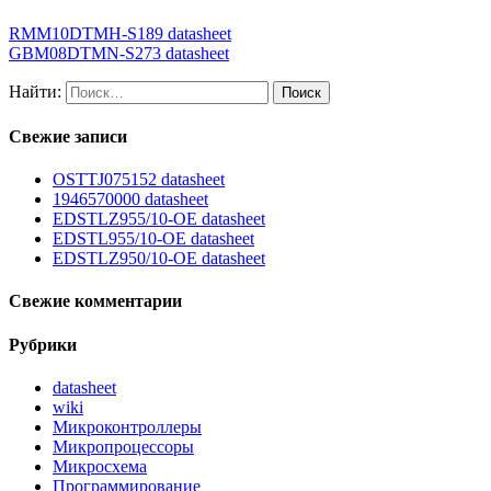
RMM10DTMH-S189 datasheet
GBM08DTMN-S273 datasheet
Найти:
Свежие записи
OSTTJ075152 datasheet
1946570000 datasheet
EDSTLZ955/10-OE datasheet
EDSTL955/10-OE datasheet
EDSTLZ950/10-OE datasheet
Свежие комментарии
Рубрики
datasheet
wiki
Микроконтроллеры
Микропроцессоры
Микросхема
Программирование