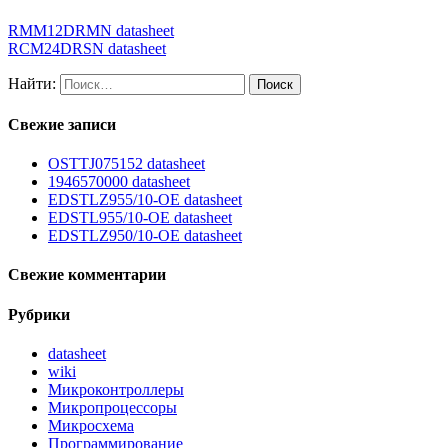
RMM12DRMN datasheet
RCM24DRSN datasheet
Найти:
Свежие записи
OSTTJ075152 datasheet
1946570000 datasheet
EDSTLZ955/10-OE datasheet
EDSTL955/10-OE datasheet
EDSTLZ950/10-OE datasheet
Свежие комментарии
Рубрики
datasheet
wiki
Микроконтроллеры
Микропроцессоры
Микросхема
Программирование