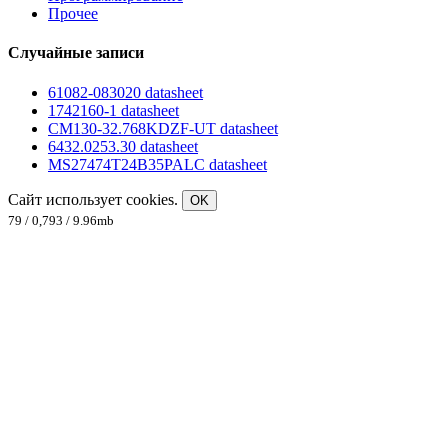
Прочее
Случайные записи
61082-083020 datasheet
1742160-1 datasheet
CM130-32.768KDZF-UT datasheet
6432.0253.30 datasheet
MS27474T24B35PALC datasheet
Сайт использует cookies.
OK
79 / 0,793 / 9.96mb