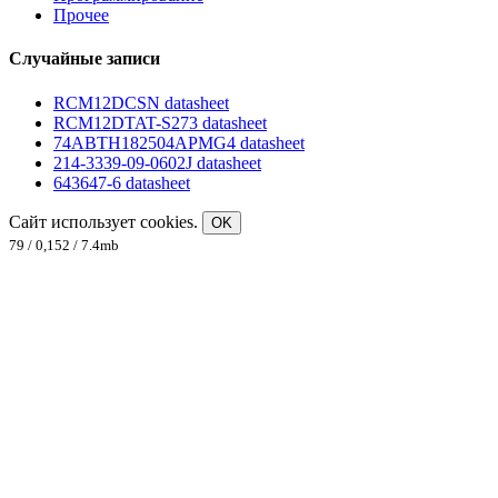
Прочее
Случайные записи
RCM12DCSN datasheet
RCM12DTAT-S273 datasheet
74ABTH182504APMG4 datasheet
214-3339-09-0602J datasheet
643647-6 datasheet
Сайт использует cookies.
OK
79 / 0,152 / 7.4mb