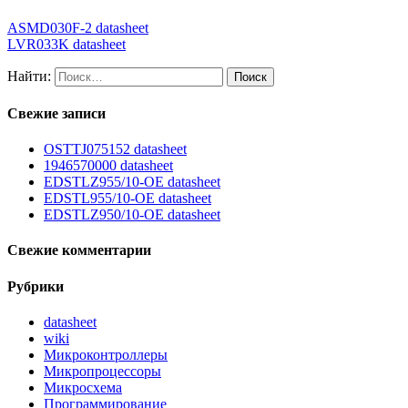
ASMD030F-2 datasheet
LVR033K datasheet
Найти:
Свежие записи
OSTTJ075152 datasheet
1946570000 datasheet
EDSTLZ955/10-OE datasheet
EDSTL955/10-OE datasheet
EDSTLZ950/10-OE datasheet
Свежие комментарии
Рубрики
datasheet
wiki
Микроконтроллеры
Микропроцессоры
Микросхема
Программирование