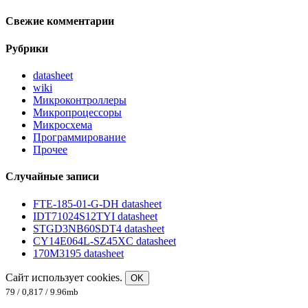
Свежие комментарии
Рубрики
datasheet
wiki
Микроконтроллеры
Микропроцессоры
Микросхема
Программирование
Прочее
Случайные записи
FTE-185-01-G-DH datasheet
IDT71024S12TYI datasheet
STGD3NB60SDT4 datasheet
CY14E064L-SZ45XC datasheet
170M3195 datasheet
Сайт использует cookies.
OK
79 / 0,817 / 9.96mb