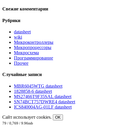
Свежие комментарии
Рубрики
datasheet
wiki
Микроконтроллеры
Микропроцессоры
Микросхема
Программирование
Прочее
Случайные записи
MBR6045WTG datasheet
1828858-6 datasheet
MS27466T9F35SAL datasheet
SN74BCT757DWRE4 datasheet
ICS840004AG-01LF datasheet
Сайт использует cookies.
OK
79 / 0,769 / 9.96mb