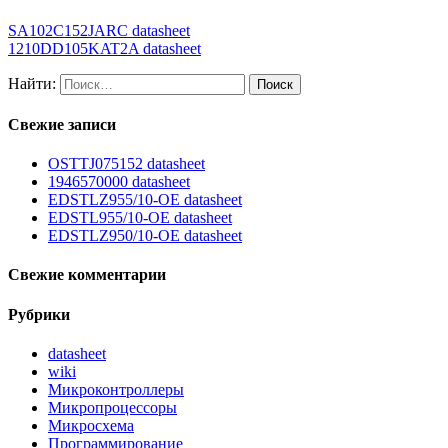
SA102C152JARC datasheet
1210DD105KAT2A datasheet
Найти:
Свежие записи
OSTTJ075152 datasheet
1946570000 datasheet
EDSTLZ955/10-OE datasheet
EDSTL955/10-OE datasheet
EDSTLZ950/10-OE datasheet
Свежие комментарии
Рубрики
datasheet
wiki
Микроконтроллеры
Микропроцессоры
Микросхема
Программирование