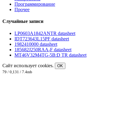
Программирование
Прочее
Случайные записи
LP0603A1842ANTR datasheet
IDT723643L15PF datasheet
1982410000 datasheet
185682J250RAA-F datasheet
MT46V32M4TG-5B:D TR datasheet
Сайт использует cookies.
OK
79 / 0,131 / 7.4mb