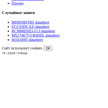
Прочее
Случайные записи
RBM30DTBS datasheet
ECC65DCAD datasheet
RCM08DSEI-S13 datasheet
MS27467T11B4SDL datasheet
0034.6005 datasheet
Сайт использует cookies.
OK
79 / 0,838 / 9.96mb