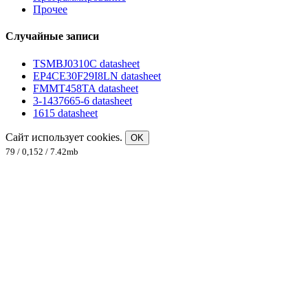
Прочее
Случайные записи
TSMBJ0310C datasheet
EP4CE30F29I8LN datasheet
FMMT458TA datasheet
3-1437665-6 datasheet
1615 datasheet
Сайт использует cookies.
OK
79 / 0,152 / 7.42mb