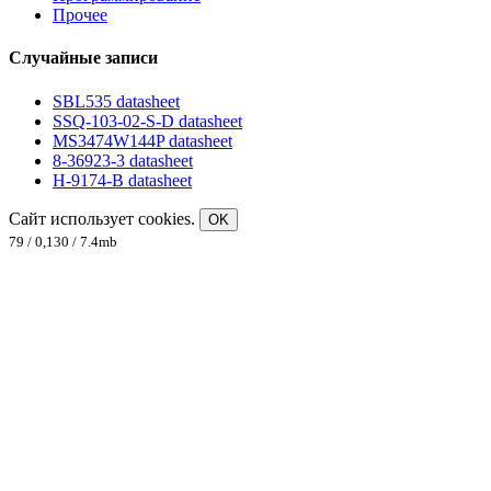
Прочее
Случайные записи
SBL535 datasheet
SSQ-103-02-S-D datasheet
MS3474W144P datasheet
8-36923-3 datasheet
H-9174-B datasheet
Сайт использует cookies.
OK
79 / 0,130 / 7.4mb