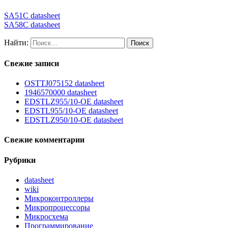
SA51C datasheet
SA58C datasheet
Найти:
Свежие записи
OSTTJ075152 datasheet
1946570000 datasheet
EDSTLZ955/10-OE datasheet
EDSTL955/10-OE datasheet
EDSTLZ950/10-OE datasheet
Свежие комментарии
Рубрики
datasheet
wiki
Микроконтроллеры
Микропроцессоры
Микросхема
Программирование