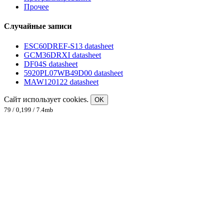
Прочее
Случайные записи
ESC60DREF-S13 datasheet
GCM36DRXI datasheet
DF04S datasheet
5920PL07WB49D00 datasheet
MAW120122 datasheet
Сайт использует cookies.
OK
79 / 0,199 / 7.4mb