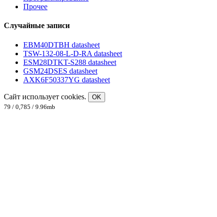
Прочее
Случайные записи
EBM40DTBH datasheet
TSW-132-08-L-D-RA datasheet
ESM28DTKT-S288 datasheet
GSM24DSES datasheet
AXK6F50337YG datasheet
Сайт использует cookies.
OK
79 / 0,785 / 9.96mb