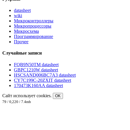
datasheet
wiki
Микроконтроллеры
Микропроцессоры
Микросхема
Программирование
Прочее
Случайные записи
FQB9N50TM datasheet
GBPC1210W datasheet
HSCSAND006BC7A3 datasheet
CY7C199C-20ZXIT datasheet
170473K160AA datasheet
Сайт использует cookies.
OK
79 / 0,220 / 7.4mb