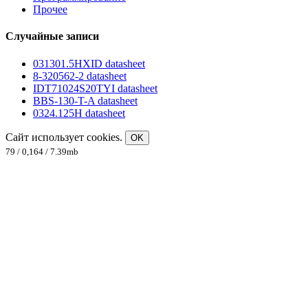
Прочее
Случайные записи
031301.5HXID datasheet
8-320562-2 datasheet
IDT71024S20TYI datasheet
BBS-130-T-A datasheet
0324.125H datasheet
Сайт использует cookies.
OK
79 / 0,164 / 7.39mb