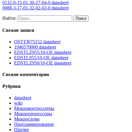
0132-0-15-01-30-27-04-0 datasheet
0088-3-17-01-32-02-02-0 datasheet
Найти:
Свежие записи
OSTTJ075152 datasheet
1946570000 datasheet
EDSTLZ955/10-OE datasheet
EDSTL955/10-OE datasheet
EDSTLZ950/10-OE datasheet
Свежие комментарии
Рубрики
datasheet
wiki
Микроконтроллеры
Микропроцессоры
Микросхема
Программирование
Прочее