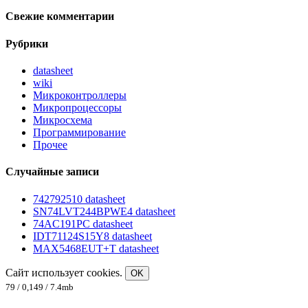
Свежие комментарии
Рубрики
datasheet
wiki
Микроконтроллеры
Микропроцессоры
Микросхема
Программирование
Прочее
Случайные записи
742792510 datasheet
SN74LVT244BPWE4 datasheet
74AC191PC datasheet
IDT71124S15Y8 datasheet
MAX5468EUT+T datasheet
Сайт использует cookies.
OK
79 / 0,149 / 7.4mb