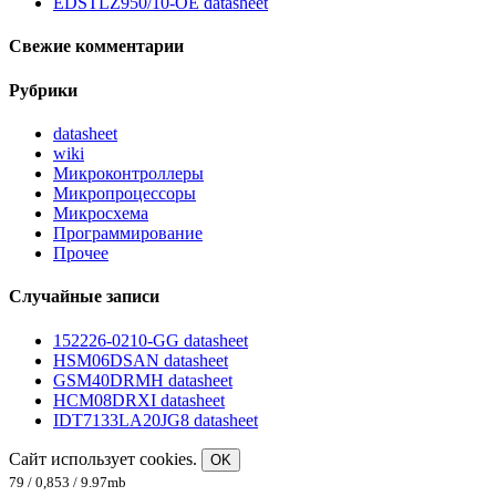
EDSTLZ950/10-OE datasheet
Свежие комментарии
Рубрики
datasheet
wiki
Микроконтроллеры
Микропроцессоры
Микросхема
Программирование
Прочее
Случайные записи
152226-0210-GG datasheet
HSM06DSAN datasheet
GSM40DRMH datasheet
HCM08DRXI datasheet
IDT7133LA20JG8 datasheet
Сайт использует cookies.
OK
79 / 0,853 / 9.97mb