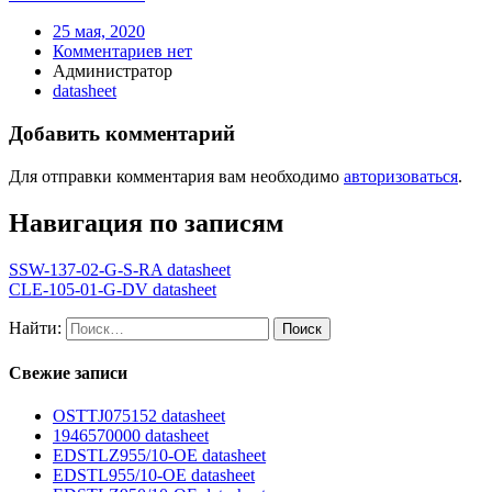
25 мая, 2020
Комментариев нет
Администратор
datasheet
Добавить комментарий
Для отправки комментария вам необходимо
авторизоваться
.
Навигация по записям
SSW-137-02-G-S-RA datasheet
CLE-105-01-G-DV datasheet
Найти:
Свежие записи
OSTTJ075152 datasheet
1946570000 datasheet
EDSTLZ955/10-OE datasheet
EDSTL955/10-OE datasheet