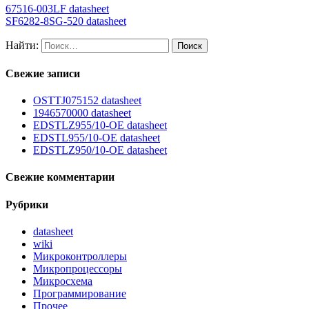
67516-003LF datasheet
SF6282-8SG-520 datasheet
Найти:
Свежие записи
OSTTJ075152 datasheet
1946570000 datasheet
EDSTLZ955/10-OE datasheet
EDSTL955/10-OE datasheet
EDSTLZ950/10-OE datasheet
Свежие комментарии
Рубрики
datasheet
wiki
Микроконтроллеры
Микропроцессоры
Микросхема
Программирование
Прочее