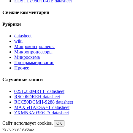
EDSTLZ950/10-OE datasheet
Свежие комментарии
Рубрики
datasheet
wiki
Микроконтроллеры
Микропроцессоры
Микросхема
Программирование
Прочее
Случайные записи
0251.250MRT1- datasheet
RSC06DREH datasheet
RCC50DCMH-S288 datasheet
MAX541AESA+T datasheet
ZXMN3A03E6TA datasheet
Сайт использует cookies.
OK
79 / 0,789 / 9.96mb