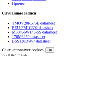
Прочее
Случайные записи
TMOV20R575E datasheet
EEU-FM1C392 datasheet
MS3456W14S-5S datasheet
170M6259 datasheet
BSS138DW-7 datasheet
Сайт использует cookies.
OK
79 / 0,162 / 7.4mb