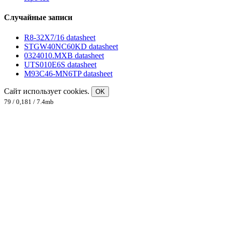
Случайные записи
R8-32X7/16 datasheet
STGW40NC60KD datasheet
0324010.MXB datasheet
UTS010E6S datasheet
M93C46-MN6TP datasheet
Сайт использует cookies.
OK
79 / 0,181 / 7.4mb