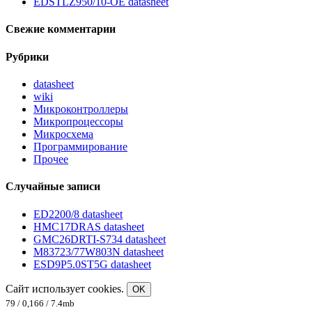
EDSTLZ950/10-OE datasheet
Свежие комментарии
Рубрики
datasheet
wiki
Микроконтроллеры
Микропроцессоры
Микросхема
Программирование
Прочее
Случайные записи
ED2200/8 datasheet
HMC17DRAS datasheet
GMC26DRTI-S734 datasheet
M83723/77W803N datasheet
ESD9P5.0ST5G datasheet
Сайт использует cookies.
OK
79 / 0,166 / 7.4mb