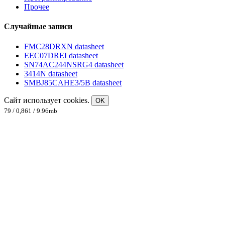
Прочее
Случайные записи
FMC28DRXN datasheet
EEC07DREI datasheet
SN74AC244NSRG4 datasheet
3414N datasheet
SMBJ85CAHE3/5B datasheet
Сайт использует cookies.
OK
79 / 0,861 / 9.96mb