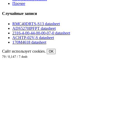
Прочее
Случайные записи
RMC40DRTS-S13 datasheet
ADS5270IPFPT datasheet
2316-4-00-44-00-00-07-0 datasheet
ACHTP-02V-S datasheet
170M4618 datasheet
Сайт использует cookies.
OK
79 / 0,147 / 7.4mb