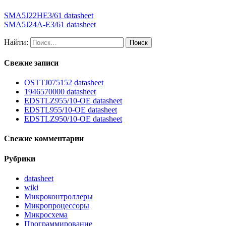
SMA5J22HE3/61 datasheet
SMA5J24A-E3/61 datasheet
Найти:
Свежие записи
OSTTJ075152 datasheet
1946570000 datasheet
EDSTLZ955/10-OE datasheet
EDSTL955/10-OE datasheet
EDSTLZ950/10-OE datasheet
Свежие комментарии
Рубрики
datasheet
wiki
Микроконтроллеры
Микропроцессоры
Микросхема
Программирование