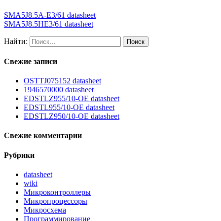
SMA5J8.5A-E3/61 datasheet
SMA5J8.5HE3/61 datasheet
Найти:
Свежие записи
OSTTJ075152 datasheet
1946570000 datasheet
EDSTLZ955/10-OE datasheet
EDSTL955/10-OE datasheet
EDSTLZ950/10-OE datasheet
Свежие комментарии
Рубрики
datasheet
wiki
Микроконтроллеры
Микропроцессоры
Микросхема
Программирование