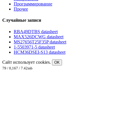
Программирование
Прочее
Случайные записи
RBA49DTBS datasheet
MAX526DCWG datasheet
MS27656T25F35P datasheet
1-5503971-5 datasheet
HCM36DSEI-S13 datasheet
Сайт использует cookies.
OK
79 / 0,167 / 7.42mb