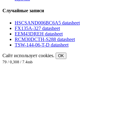
Случайные записи
HSCSAND006BC6A5 datasheet
FX135A-327 datasheet
EEM43DREH datasheet
RCM30DCTH-S288 datasheet
TSW-144-06-T-D datasheet
Сайт использует cookies.
OK
79 / 0,308 / 7.4mb