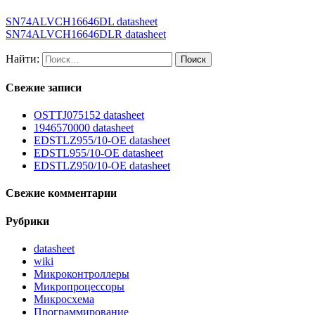
SN74ALVCH16646DL datasheet
SN74ALVCH16646DLR datasheet
Найти:
Свежие записи
OSTTJ075152 datasheet
1946570000 datasheet
EDSTLZ955/10-OE datasheet
EDSTL955/10-OE datasheet
EDSTLZ950/10-OE datasheet
Свежие комментарии
Рубрики
datasheet
wiki
Микроконтроллеры
Микропроцессоры
Микросхема
Программирование