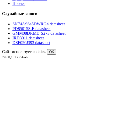
Прочее
Случайные записи
SN74AS645DWRG4 datasheet
PD85015S-E datasheet
GMM08DRMD-S273 datasheet
IRD3911 datasheet
DSF050J393 datasheet
Сайт использует cookies.
OK
79 / 0,132 / 7.4mb