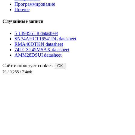
Программирование
Прочее
Случайные записи
5-1393561-8 datasheet
SN74AHCT16541DL datasheet
RMA40DTKN datasheet
74LCX245MSAX datasheet
AMM28DSUI datasheet
Сайт использует cookies.
OK
79 / 0,255 / 7.4mb