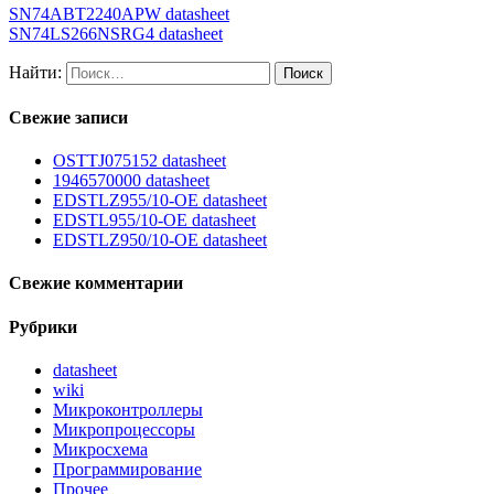
SN74ABT2240APW datasheet
SN74LS266NSRG4 datasheet
Найти:
Свежие записи
OSTTJ075152 datasheet
1946570000 datasheet
EDSTLZ955/10-OE datasheet
EDSTL955/10-OE datasheet
EDSTLZ950/10-OE datasheet
Свежие комментарии
Рубрики
datasheet
wiki
Микроконтроллеры
Микропроцессоры
Микросхема
Программирование
Прочее