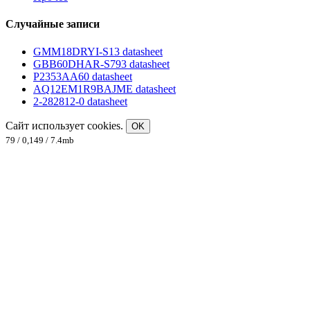
Случайные записи
GMM18DRYI-S13 datasheet
GBB60DHAR-S793 datasheet
P2353AA60 datasheet
AQ12EM1R9BAJME datasheet
2-282812-0 datasheet
Сайт использует cookies.
OK
79 / 0,149 / 7.4mb