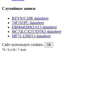
Случайные записи
BZY91C20R datasheet
74F191PC datasheet
EBM44DRKI-S13 datasheet
MC74LCX257DTR2 datasheet
MF72-120D13 datasheet
Сайт использует cookies.
OK
79 / 0,136 / 7.4mb