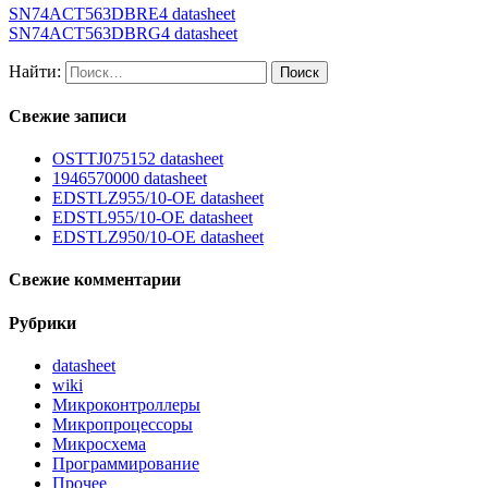
SN74ACT563DBRE4 datasheet
SN74ACT563DBRG4 datasheet
Найти:
Свежие записи
OSTTJ075152 datasheet
1946570000 datasheet
EDSTLZ955/10-OE datasheet
EDSTL955/10-OE datasheet
EDSTLZ950/10-OE datasheet
Свежие комментарии
Рубрики
datasheet
wiki
Микроконтроллеры
Микропроцессоры
Микросхема
Программирование
Прочее