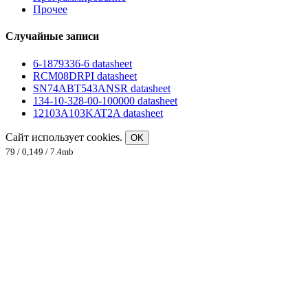
Прочее
Случайные записи
6-1879336-6 datasheet
RCM08DRPI datasheet
SN74ABT543ANSR datasheet
134-10-328-00-100000 datasheet
12103A103KAT2A datasheet
Сайт использует cookies.
OK
79 / 0,149 / 7.4mb